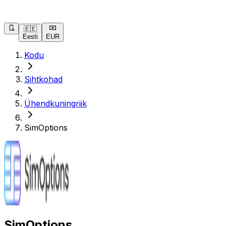
🇪🇪
Eesti
EUR
Kodu
Sihtkohad
Ühendkuningriik
SimOptions
SimOptions