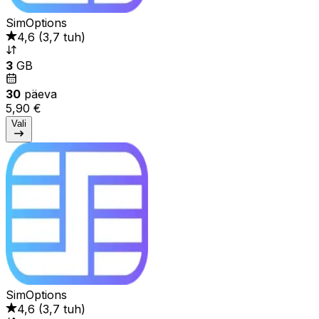
SimOptions
4,6
(
3,7 tuh
)
3
GB
30
päeva
5,90 €
Vali
SimOptions
4,6
(
3,7 tuh
)