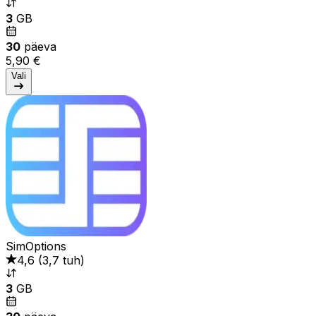
3
GB
30
päeva
5,90 €
Vali
SimOptions
4,6
(
3,7 tuh
)
3
GB