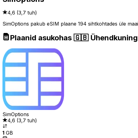
4,6
(
3,7 tuh
)
SimOptions pakub eSIM plaane 194 sihtkohtades üle maailma
Plaanid asukohas 🇬🇧 Ühendkuningr
SimOptions
4,6
(
3,7 tuh
)
1
GB