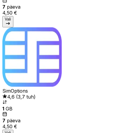
7
päeva
4,50 €
Vali
SimOptions
4,6
(
3,7 tuh
)
1
GB
7
päeva
4,50 €
Vali