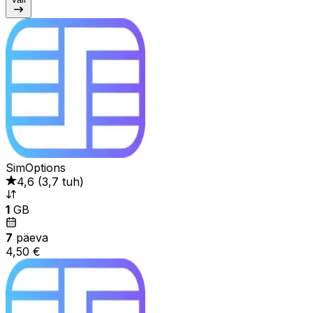
SimOptions
4,6
(
3,7 tuh
)
1
GB
7
päeva
4,50 €