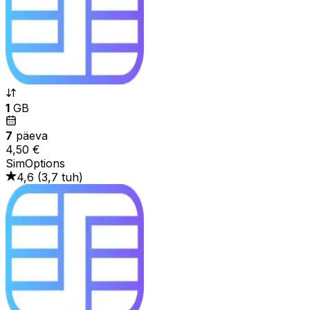
1
GB
7
päeva
4,50 €
SimOptions
4,6
(
3,7 tuh
)