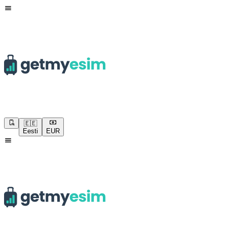
🇪🇪
Eesti
EUR