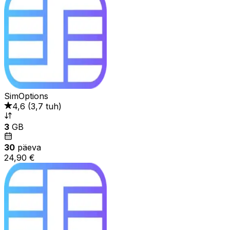
SimOptions
4,6
(
3,7 tuh
)
3
GB
30
päeva
24,90 €