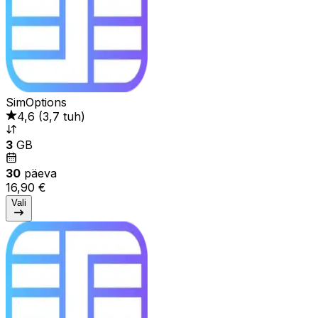
SimOptions
4,6
(
3,7 tuh
)
3
GB
30
päeva
16,90 €
Vali