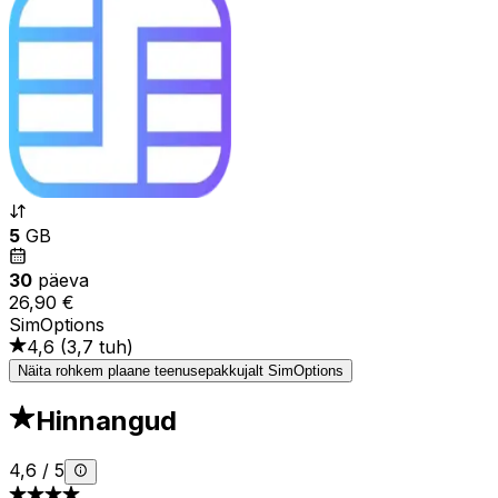
5
GB
30
päeva
26,90 €
SimOptions
4,6
(
3,7 tuh
)
Näita rohkem plaane teenusepakkujalt SimOptions
Hinnangud
4,6
/
5