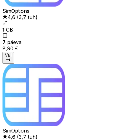
SimOptions
4,6
(
3,7 tuh
)
1
GB
7
päeva
8,90 €
Vali
SimOptions
4,6
(
3,7 tuh
)