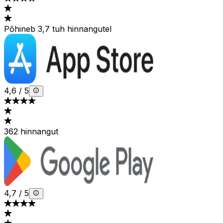
Põhineb 3,7 tuh hinnangutel
4,6
/
5
362 hinnangut
4,7
/
5