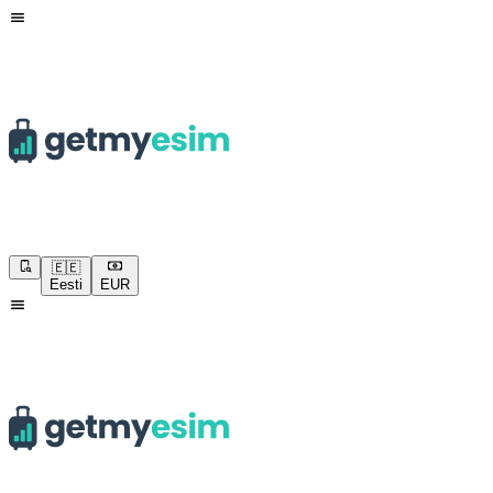
🇪🇪
Eesti
EUR