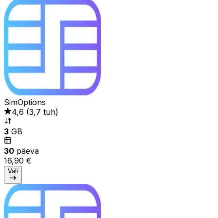
SimOptions
4,6
(
3,7 tuh
)
3
GB
30
päeva
16,90 €
Vali