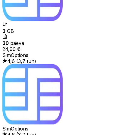
3
GB
30
päeva
24,90 €
SimOptions
4,6
(
3,7 tuh
)
SimOptions
4,6
(
3,7 tuh
)