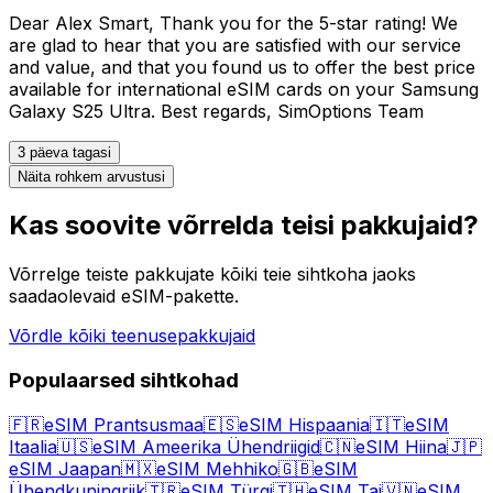
Dear Alex Smart, Thank you for the 5-star rating! We
are glad to hear that you are satisfied with our service
and value, and that you found us to offer the best price
available for international eSIM cards on your Samsung
Galaxy S25 Ultra. Best regards, SimOptions Team
3 päeva tagasi
Näita rohkem arvustusi
Kas soovite võrrelda teisi pakkujaid?
Võrrelge teiste pakkujate kõiki teie sihtkoha jaoks
saadaolevaid eSIM-pakette.
Võrdle kõiki teenusepakkujaid
Populaarsed sihtkohad
🇫🇷
eSIM Prantsusmaa
🇪🇸
eSIM Hispaania
🇮🇹
eSIM
Itaalia
🇺🇸
eSIM Ameerika Ühendriigid
🇨🇳
eSIM Hiina
🇯🇵
eSIM Jaapan
🇲🇽
eSIM Mehhiko
🇬🇧
eSIM
Ühendkuningriik
🇹🇷
eSIM Türgi
🇹🇭
eSIM Tai
🇻🇳
eSIM