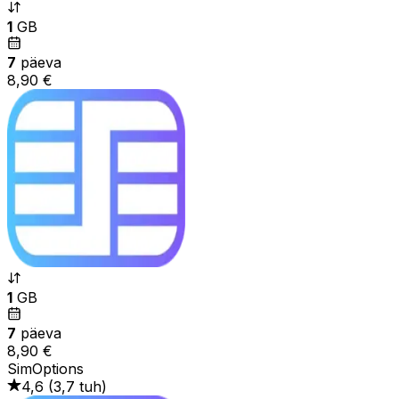
1
GB
7
päeva
8,90 €
1
GB
7
päeva
8,90 €
SimOptions
4,6
(
3,7 tuh
)