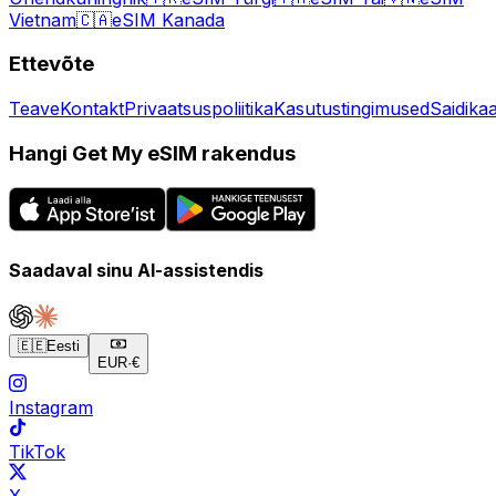
Vietnam
🇨🇦
eSIM Kanada
Ettevõte
Teave
Kontakt
Privaatsuspoliitika
Kasutustingimused
Saidikaa
Hangi Get My eSIM rakendus
Saadaval sinu AI-assistendis
🇪🇪
Eesti
EUR
·
€
Instagram
TikTok