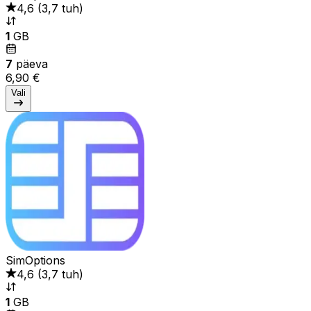
4,6
(
3,7 tuh
)
1
GB
7
päeva
6,90 €
Vali
SimOptions
4,6
(
3,7 tuh
)
1
GB