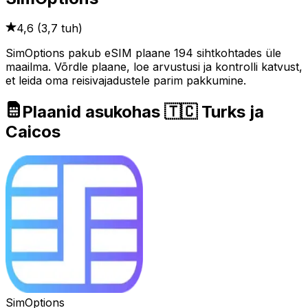
4,6
(
3,7 tuh
)
SimOptions pakub eSIM plaane 194 sihtkohtades üle
maailma. Võrdle plaane, loe arvustusi ja kontrolli katvust,
et leida oma reisivajadustele parim pakkumine.
Plaanid asukohas 🇹🇨 Turks ja
Caicos
SimOptions