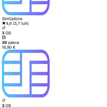
SimOptions
4,6
(
3,7 tuh
)
3
GB
30
päeva
16,90 €
3
GB