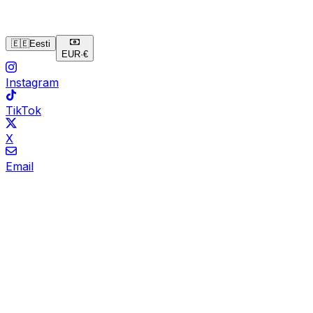
🇪🇪
Eesti
EUR
·
€
Instagram
TikTok
X
Email