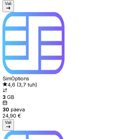
Vali
SimOptions
4,6
(
3,7 tuh
)
3
GB
30
päeva
24,90 €
Vali