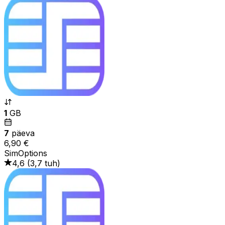
1
GB
7
päeva
6,90 €
SimOptions
4,6
(
3,7 tuh
)