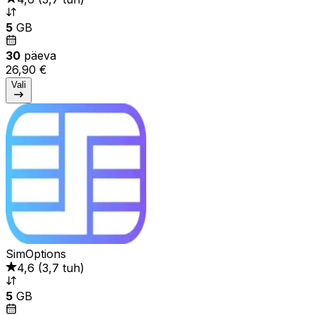
5
GB
30
päeva
26,90 €
Vali
SimOptions
4,6
(
3,7 tuh
)
5
GB