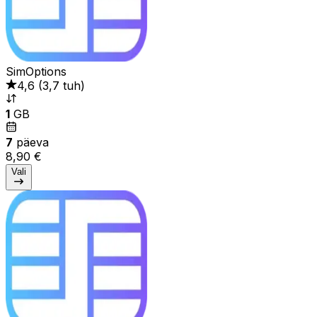
SimOptions
4,6
(
3,7 tuh
)
1
GB
7
päeva
8,90 €
Vali