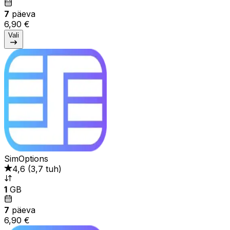
7
päeva
6,90 €
Vali
SimOptions
4,6
(
3,7 tuh
)
1
GB
7
päeva
6,90 €