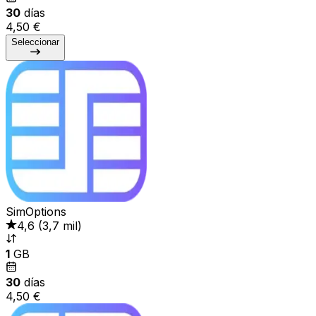
30
días
4,50 €
Seleccionar
SimOptions
4,6
(
3,7 mil
)
1
GB
30
días
4,50 €