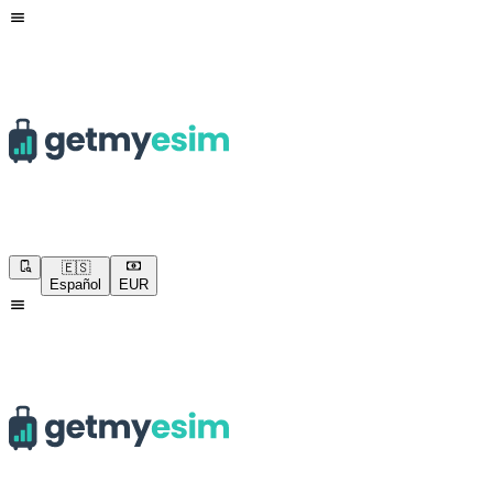
🇪🇸
Español
EUR