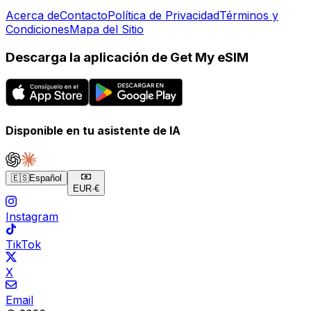
Acerca de
Contacto
Política de Privacidad
Términos y
Condiciones
Mapa del Sitio
Descarga la aplicación de Get My eSIM
Disponible en tu asistente de IA
🇪🇸
Español
EUR
·
€
Instagram
TikTok
X
Email