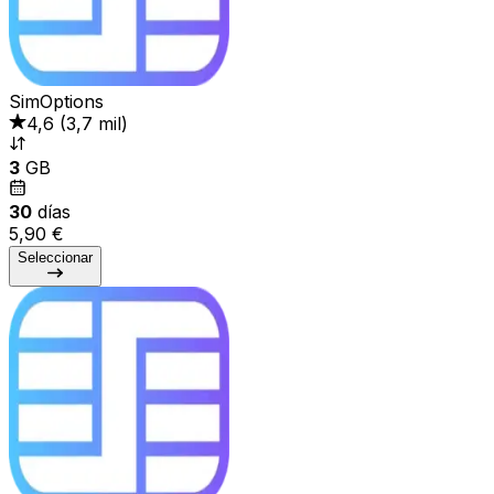
SimOptions
4,6
(
3,7 mil
)
3
GB
30
días
5,90 €
Seleccionar