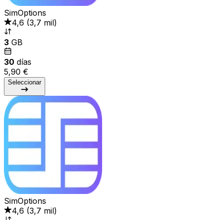
SimOptions
4,6
(
3,7 mil
)
3
GB
30
días
5,90 €
Seleccionar
SimOptions
4,6
(
3,7 mil
)