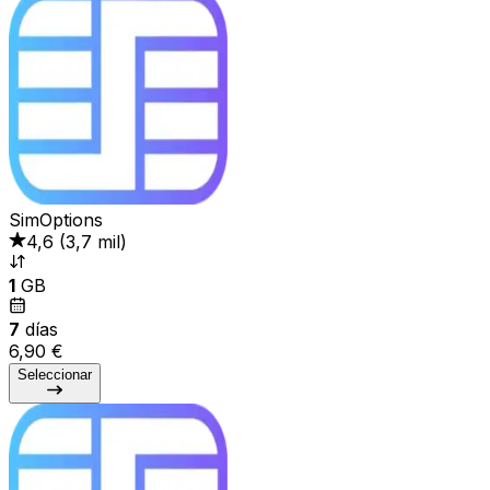
SimOptions
4,6
(
3,7 mil
)
1
GB
7
días
6,90 €
Seleccionar