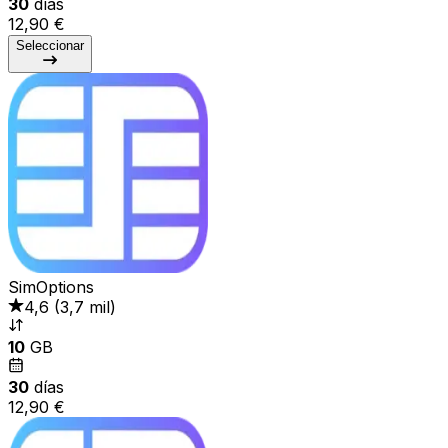
30
días
12,90 €
Seleccionar
SimOptions
4,6
(
3,7 mil
)
10
GB
30
días
12,90 €