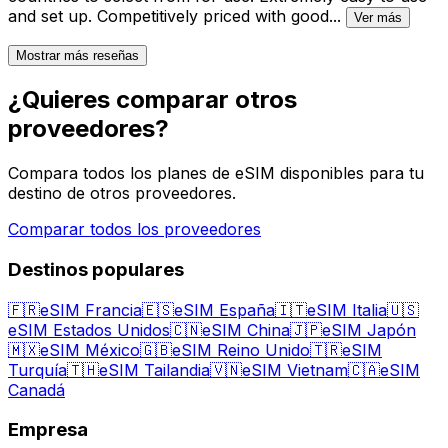
and set up. Competitively priced with good
...
Ver más
Mostrar más reseñas
¿Quieres comparar otros
proveedores?
Compara todos los planes de eSIM disponibles para tu
destino de otros proveedores.
Comparar todos los proveedores
Destinos populares
🇫🇷
eSIM Francia
🇪🇸
eSIM España
🇮🇹
eSIM Italia
🇺🇸
eSIM Estados Unidos
🇨🇳
eSIM China
🇯🇵
eSIM Japón
🇲🇽
eSIM México
🇬🇧
eSIM Reino Unido
🇹🇷
eSIM
Turquía
🇹🇭
eSIM Tailandia
🇻🇳
eSIM Vietnam
🇨🇦
eSIM
Canadá
Empresa