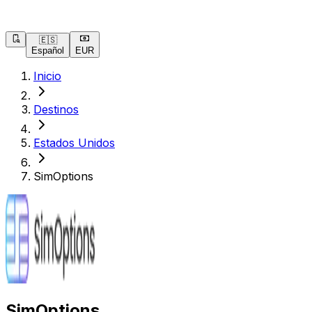
🇪🇸
Español
EUR
Inicio
Destinos
Estados Unidos
SimOptions
SimOptions