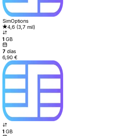
SimOptions
4,6
(
3,7 mil
)
1
GB
7
días
6,90 €
1
GB