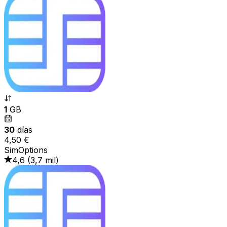
1
GB
30
días
4,50 €
SimOptions
4,6
(
3,7 mil
)