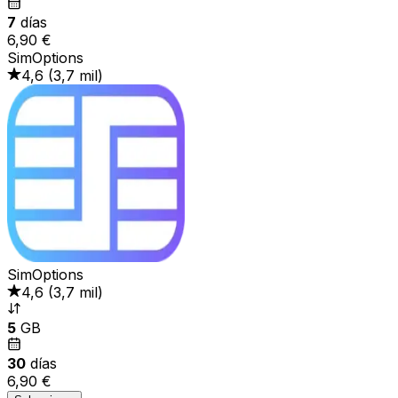
7
días
6,90 €
SimOptions
4,6
(
3,7 mil
)
SimOptions
4,6
(
3,7 mil
)
5
GB
30
días
6,90 €