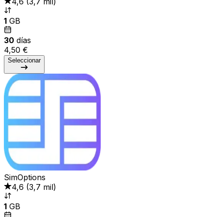
4,6
(
3,7 mil
)
1
GB
30
días
4,50 €
Seleccionar
SimOptions
4,6
(
3,7 mil
)
1
GB