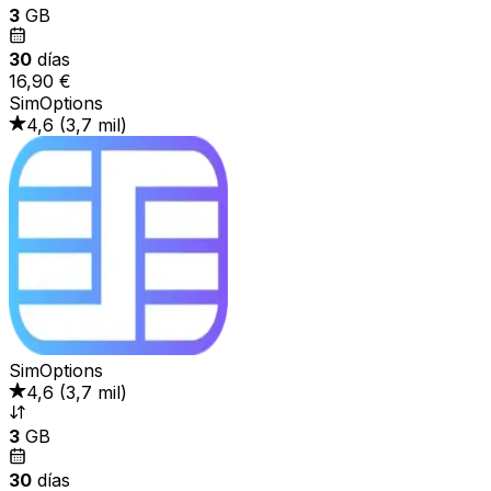
3
GB
30
días
16,90 €
SimOptions
4,6
(
3,7 mil
)
SimOptions
4,6
(
3,7 mil
)
3
GB
30
días