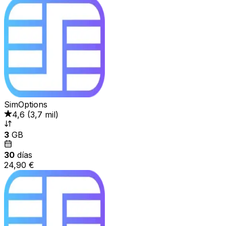
SimOptions
4,6
(
3,7 mil
)
3
GB
30
días
24,90 €