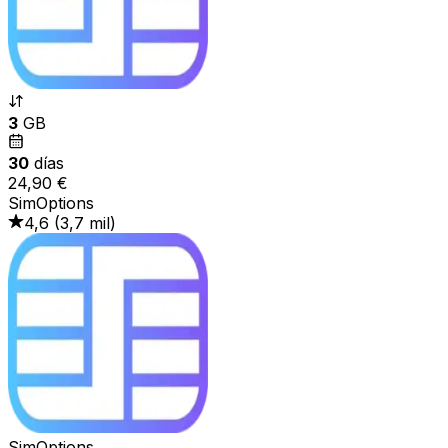
3
GB
30
días
24,90 €
SimOptions
4,6
(
3,7 mil
)
SimOptions