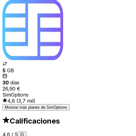
5
GB
30
días
26,90 €
SimOptions
4,6
(
3,7 mil
)
Mostrar más planes de SimOptions
Calificaciones
4,6
/
5