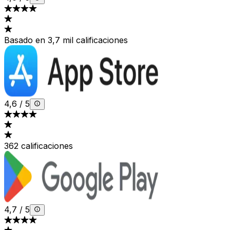
Basado en 3,7 mil calificaciones
4,6
/
5
362 calificaciones
4,7
/
5