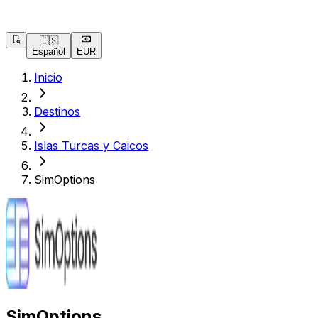
🇪🇸
Español
EUR
Inicio
Destinos
Islas Turcas y Caicos
SimOptions
SimOptions