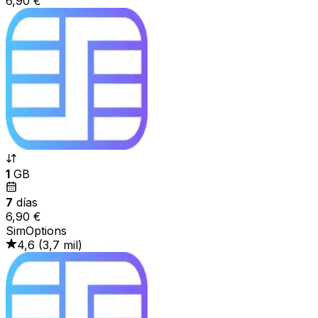
6,90 €
1
GB
7
días
6,90 €
SimOptions
4,6
(
3,7 mil
)