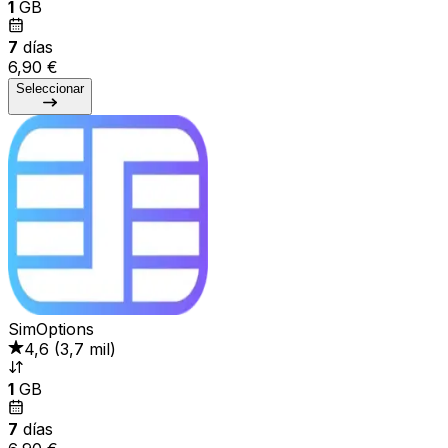
1
GB
7
días
6,90 €
Seleccionar
SimOptions
4,6
(
3,7 mil
)
1
GB
7
días