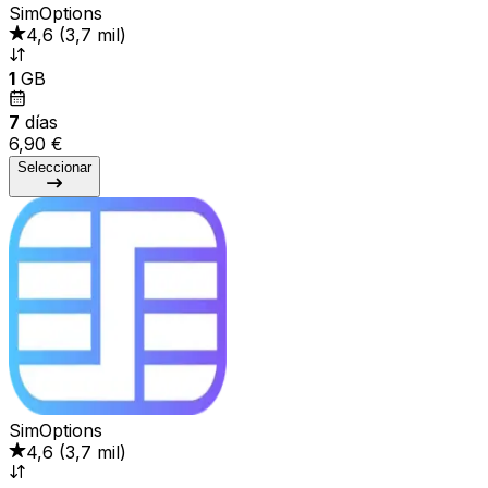
SimOptions
4,6
(
3,7 mil
)
1
GB
7
días
6,90 €
Seleccionar
SimOptions
4,6
(
3,7 mil
)