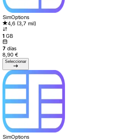
SimOptions
4,6
(
3,7 mil
)
1
GB
7
días
8,90 €
Seleccionar
SimOptions