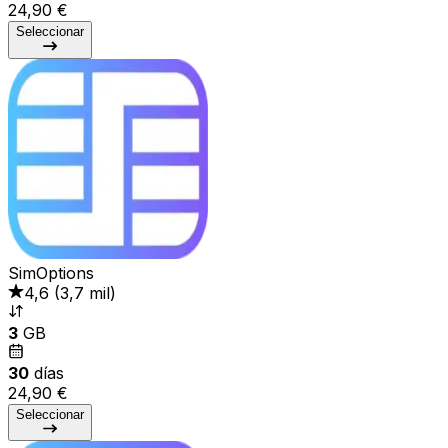
24,90 €
Seleccionar
SimOptions
4,6
(
3,7 mil
)
3
GB
30
días
24,90 €
Seleccionar