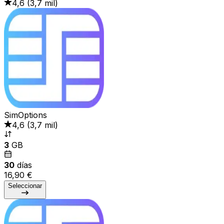
4,6
(
3,7 mil
)
SimOptions
4,6
(
3,7 mil
)
3
GB
30
días
16,90 €
Seleccionar