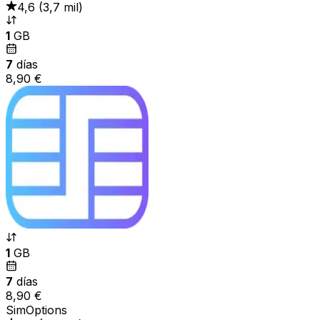
4,6
(
3,7 mil
)
1
GB
7
días
8,90 €
1
GB
7
días
8,90 €
SimOptions