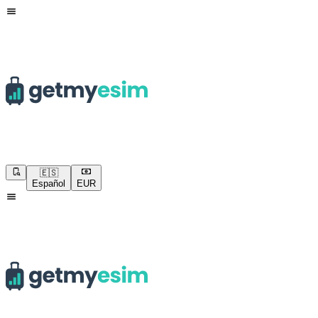
🇪🇸
Español
EUR