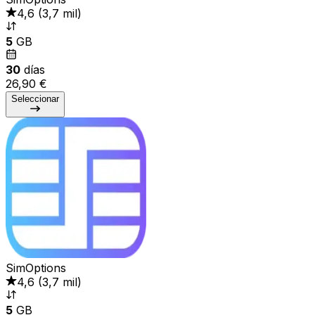
4,6
(
3,7 mil
)
5
GB
30
días
26,90 €
Seleccionar
SimOptions
4,6
(
3,7 mil
)
5
GB