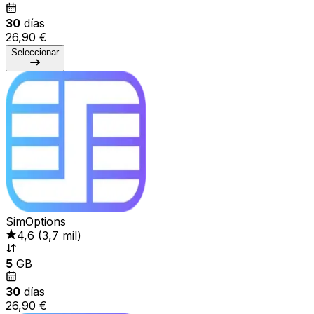
30
días
26,90 €
Seleccionar
SimOptions
4,6
(
3,7 mil
)
5
GB
30
días
26,90 €