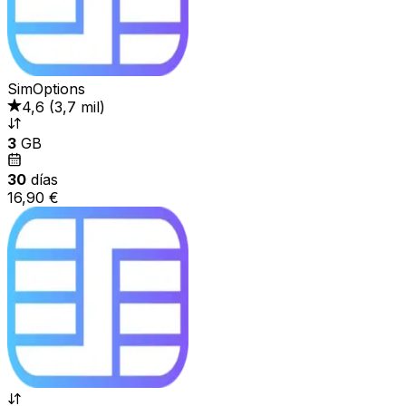
SimOptions
4,6
(
3,7 mil
)
3
GB
30
días
16,90 €