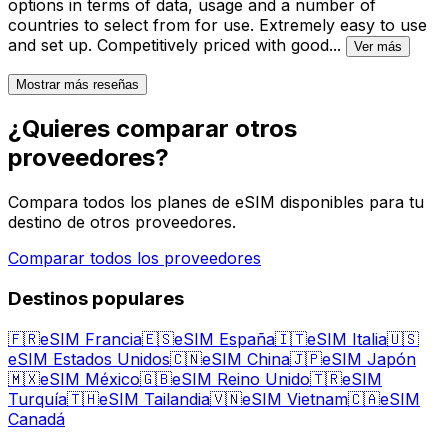
options in terms of data, usage and a number of
countries to select from for use. Extremely easy to use
and set up. Competitively priced with good
...
Ver más
Mostrar más reseñas
¿Quieres comparar otros
proveedores?
Compara todos los planes de eSIM disponibles para tu
destino de otros proveedores.
Comparar todos los proveedores
Destinos populares
🇫🇷
eSIM Francia
🇪🇸
eSIM España
🇮🇹
eSIM Italia
🇺🇸
eSIM Estados Unidos
🇨🇳
eSIM China
🇯🇵
eSIM Japón
🇲🇽
eSIM México
🇬🇧
eSIM Reino Unido
🇹🇷
eSIM
Turquía
🇹🇭
eSIM Tailandia
🇻🇳
eSIM Vietnam
🇨🇦
eSIM
Canadá