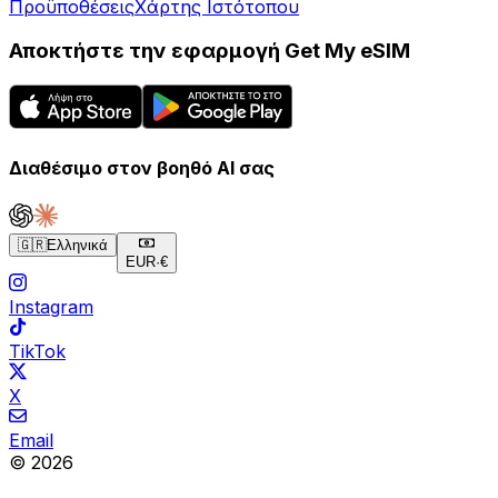
Προϋποθέσεις
Χάρτης Ιστότοπου
Αποκτήστε την εφαρμογή Get My eSIM
Διαθέσιμο στον βοηθό AI σας
🇬🇷
Ελληνικά
EUR
·
€
Instagram
TikTok
X
Email
© 2026