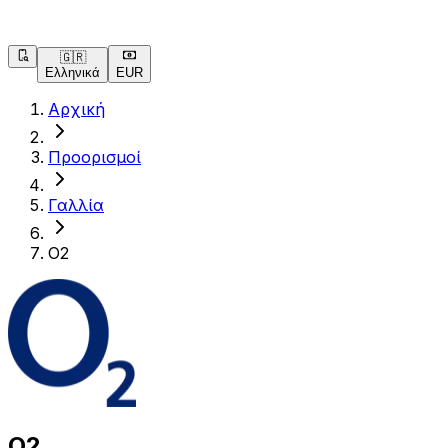
🇬🇷
Ελληνικά
EUR
Αρχική
Προορισμοί
Γαλλία
O2
O2