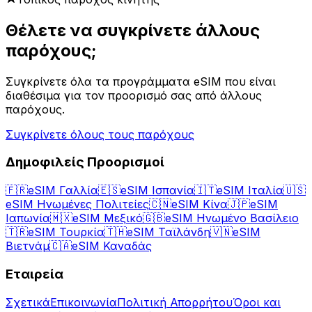
Θέλετε να συγκρίνετε άλλους
παρόχους;
Συγκρίνετε όλα τα προγράμματα eSIM που είναι
διαθέσιμα για τον προορισμό σας από άλλους
παρόχους.
Συγκρίνετε όλους τους παρόχους
Δημοφιλείς Προορισμοί
🇫🇷
eSIM Γαλλία
🇪🇸
eSIM Ισπανία
🇮🇹
eSIM Ιταλία
🇺🇸
eSIM Ηνωμένες Πολιτείες
🇨🇳
eSIM Κίνα
🇯🇵
eSIM
Ιαπωνία
🇲🇽
eSIM Μεξικό
🇬🇧
eSIM Ηνωμένο Βασίλειο
🇹🇷
eSIM Τουρκία
🇹🇭
eSIM Ταϊλάνδη
🇻🇳
eSIM
Βιετνάμ
🇨🇦
eSIM Καναδάς
Εταιρεία
Σχετικά
Επικοινωνία
Πολιτική Απορρήτου
Όροι και