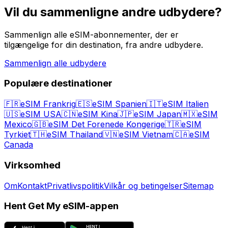
Vil du sammenligne andre udbydere?
Sammenlign alle eSIM-abonnementer, der er
tilgængelige for din destination, fra andre udbydere.
Sammenlign alle udbydere
Populære destinationer
🇫🇷
eSIM Frankrig
🇪🇸
eSIM Spanien
🇮🇹
eSIM Italien
🇺🇸
eSIM USA
🇨🇳
eSIM Kina
🇯🇵
eSIM Japan
🇲🇽
eSIM
Mexico
🇬🇧
eSIM Det Forenede Kongerige
🇹🇷
eSIM
Tyrkiet
🇹🇭
eSIM Thailand
🇻🇳
eSIM Vietnam
🇨🇦
eSIM
Canada
Virksomhed
Om
Kontakt
Privatlivspolitik
Vilkår og betingelser
Sitemap
Hent Get My eSIM-appen