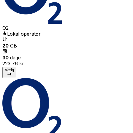
O2
Lokal operatør
20
GB
30
dage
223,76 kr.
Vælg