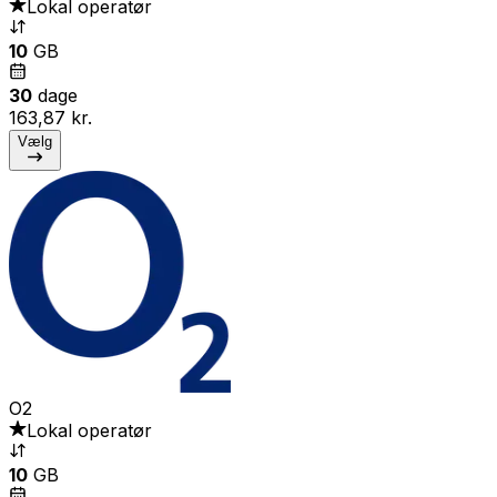
Lokal operatør
10
GB
30
dage
163,87 kr.
Vælg
O2
Lokal operatør
10
GB