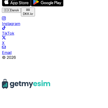
🇩🇰
Dansk
DKK
·
kr
Instagram
TikTok
X
Email
© 2026