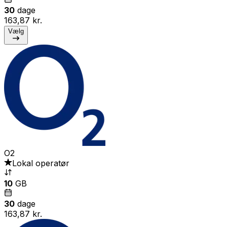
30
dage
163,87 kr.
Vælg
O2
Lokal operatør
10
GB
30
dage
163,87 kr.