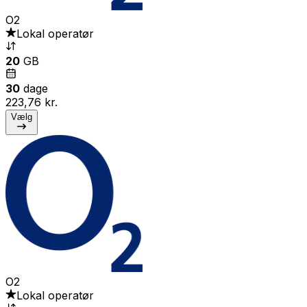
O2
Lokal operatør
20
GB
30
dage
223,76 kr.
Vælg
O2
Lokal operatør