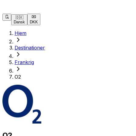
🇩🇰
Dansk
DKK
Hjem
Destinationer
Frankrig
O2
O2