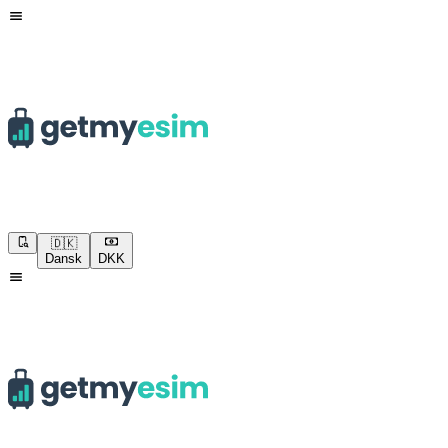
🇩🇰
Dansk
DKK