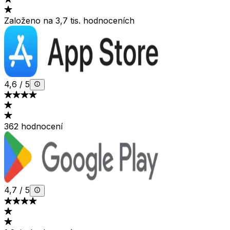
Založeno na 3,7 tis. hodnoceních
4,6
/
5
362 hodnocení
4,7
/
5