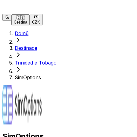
🇨🇿
Čeština
CZK
Domů
Destinace
Trinidad a Tobago
SimOptions
SimOptions