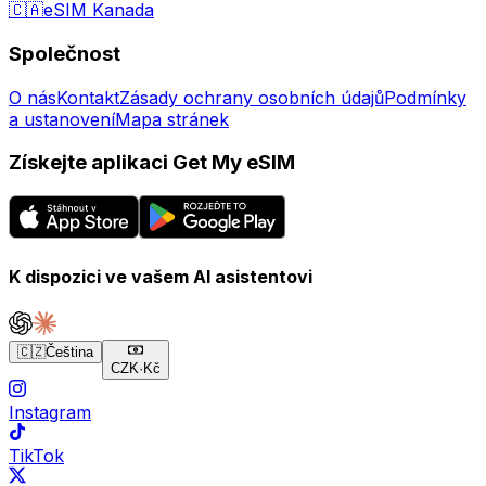
🇨🇦
eSIM Kanada
Společnost
O nás
Kontakt
Zásady ochrany osobních údajů
Podmínky
a ustanovení
Mapa stránek
Získejte aplikaci Get My eSIM
K dispozici ve vašem AI asistentovi
🇨🇿
Čeština
CZK
·
Kč
Instagram
TikTok