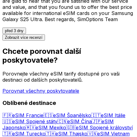
are glad to hear that you are satisfied with our service
and value, and that you found us to offer the best price
available for international eSIM cards on your Samsung
Galaxy S25 Ultra. Best regards, SimOptions Team
před 3 dny
Zobrazit více recenzí
Chcete porovnat další
poskytovatele?
Porovnejte všechny eSIM tarify dostupné pro vaši
destinaci od dalších poskytovatelů.
Porovnat všechny poskytovatele
Oblíbené destinace
🇫🇷
eSIM Francie
🇪🇸
eSIM Španělsko
🇮🇹
eSIM Itálie
🇺🇸
eSIM Spojené státy
🇨🇳
eSIM Čína
🇯🇵
eSIM
Japonsko
🇲🇽
eSIM Mexiko
🇬🇧
eSIM Spojené království
🇹🇷
eSIM Turecko
🇹🇭
eSIM Thajsko
🇻🇳
eSIM Vietnam