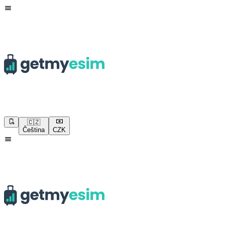
🇨🇿
Čeština
CZK