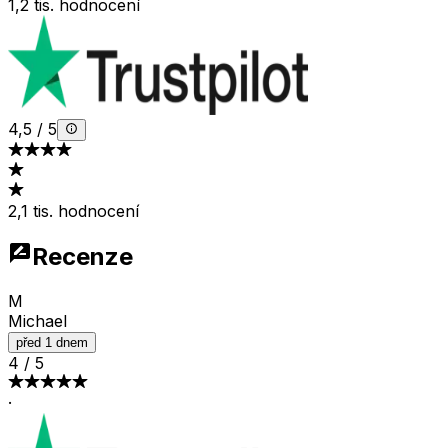
1,2 tis. hodnocení
4,5
/
5
2,1 tis. hodnocení
Recenze
M
Michael
před 1 dnem
4
/
5
·