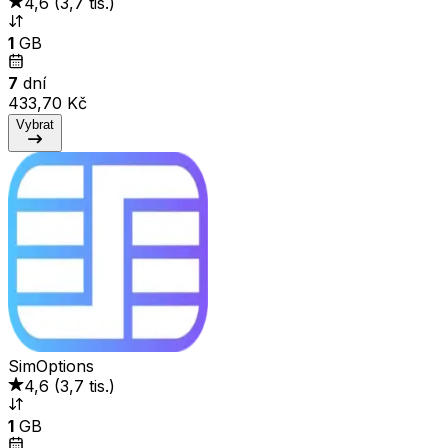
4,6
(
3,7 tis.
)
1
GB
7
dní
433,70 Kč
Vybrat
SimOptions
4,6
(
3,7 tis.
)
1
GB