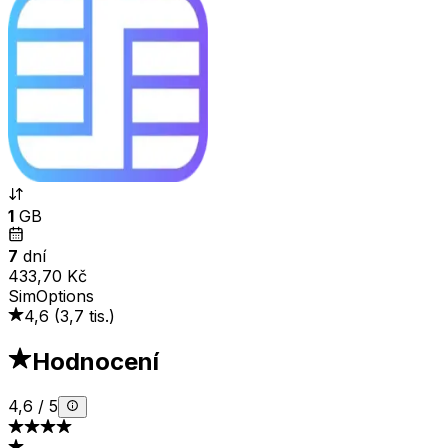
1
GB
7
dní
433,70 Kč
SimOptions
4,6
(
3,7 tis.
)
Hodnocení
4,6
/
5