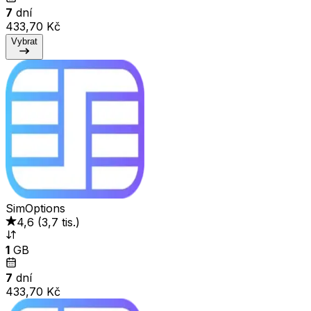
7
dní
433,70 Kč
Vybrat
SimOptions
4,6
(
3,7 tis.
)
1
GB
7
dní
433,70 Kč