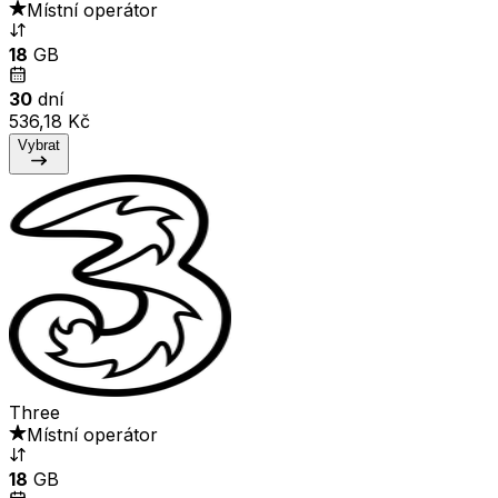
Místní operátor
18
GB
30
dní
536,18 Kč
Vybrat
Three
Místní operátor
18
GB