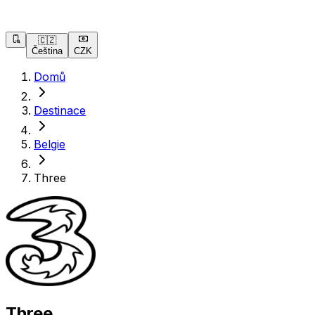
🇨🇿
Čeština
CZK
Domů
Destinace
Belgie
Three
Three