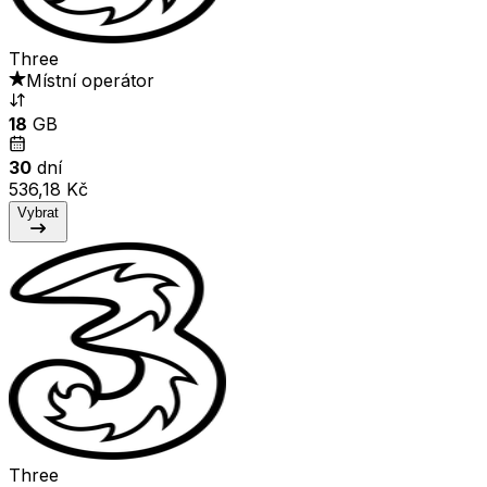
Three
Místní operátor
18
GB
30
dní
536,18 Kč
Vybrat
Three