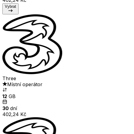
Vybrat
Three
Místní operátor
12
GB
30
dní
402,24 Kč