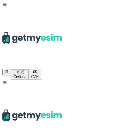
🇨🇿
Čeština
CZK