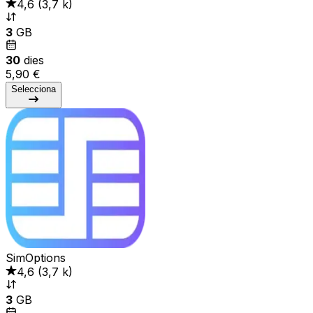
4,6
(
3,7 k
)
3
GB
30
dies
5,90 €
Selecciona
SimOptions
4,6
(
3,7 k
)
3
GB