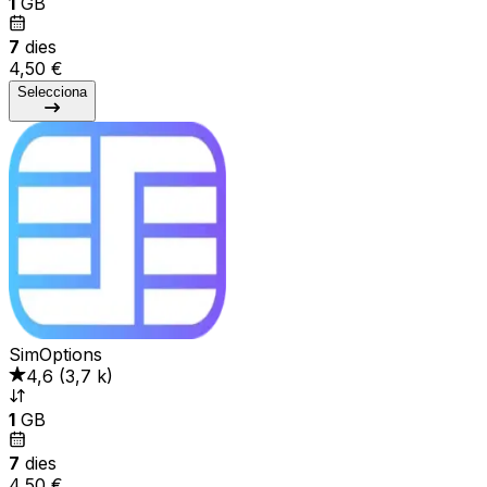
1
GB
7
dies
4,50 €
Selecciona
SimOptions
4,6
(
3,7 k
)
1
GB
7
dies
4,50 €