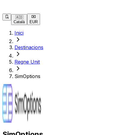
🇦🇩
Català
EUR
Inici
Destinacions
Regne Unit
SimOptions
SimOptions