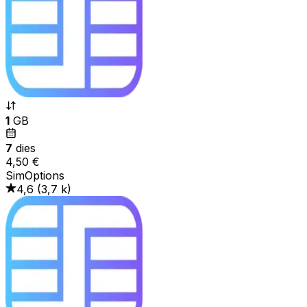
1
GB
7
dies
4,50 €
SimOptions
4,6
(
3,7 k
)