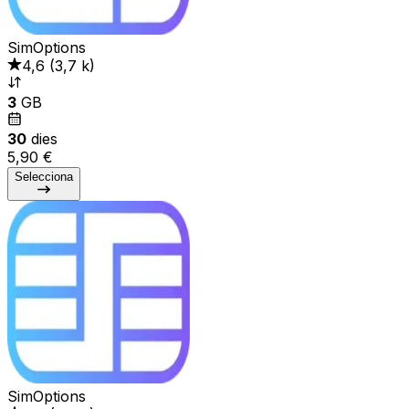
SimOptions
4,6
(
3,7 k
)
3
GB
30
dies
5,90 €
Selecciona
SimOptions