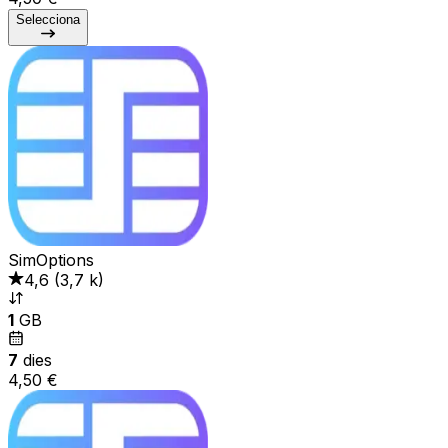
Selecciona
SimOptions
4,6
(
3,7 k
)
1
GB
7
dies
4,50 €