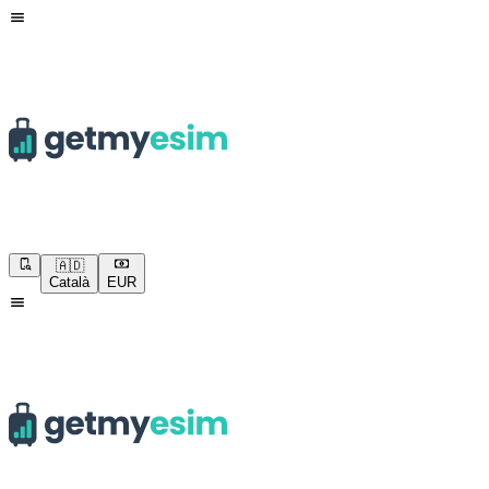
🇦🇩
Català
EUR