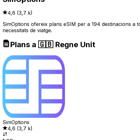
4,6
(
3,7 k
)
SimOptions ofereix plans eSIM per a 194 destinacions a to
necessitats de viatge.
Plans a 🇬🇧 Regne Unit
SimOptions
4,6
(
3,7 k
)