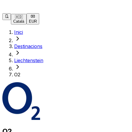
🇦🇩
Català
EUR
Inici
Destinacions
Liechtenstein
O2
O2