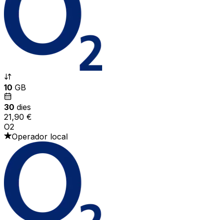
10
GB
30
dies
21,90 €
O2
Operador local