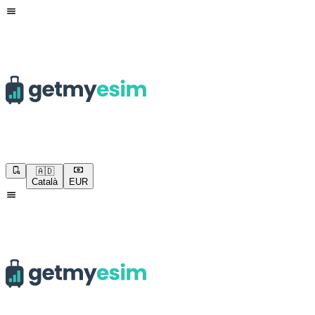
🇦🇩
Català
EUR