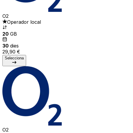
O2
Operador local
20
GB
30
dies
29,90 €
Selecciona
O2