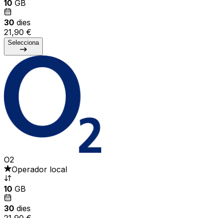
10
GB
30
dies
21,90 €
Selecciona
O2
Operador local
10
GB
30
dies
21,90 €