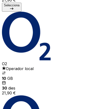
Selecciona
O2
Operador local
10
GB
30
dies
21,90 €