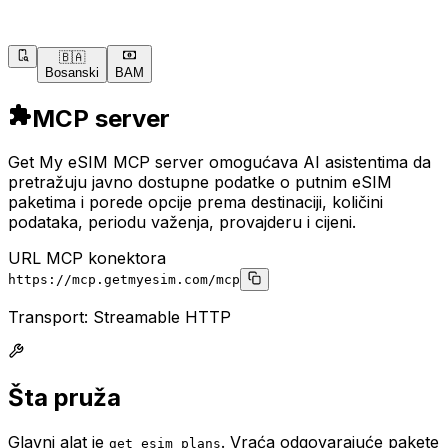
🇧🇦
Bosanski
BAM
MCP server
Get My eSIM MCP server omogućava AI asistentima da
pretražuju javno dostupne podatke o putnim eSIM
paketima i porede opcije prema destinaciji, količini
podataka, periodu važenja, provajderu i cijeni.
URL MCP konektora
https://mcp.getmyesim.com/mcp
Transport: Streamable HTTP
Šta pruža
Glavni alat je
.
Vraća odgovarajuće pakete
get_esim_plans