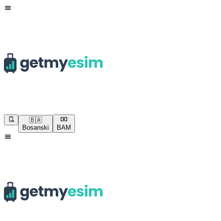
🇧🇦
Bosanski
BAM