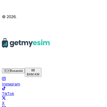
© 2026.
🇧🇦
Bosanski
BAM
·
KM
Instagram
TikTok
X