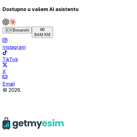
Dostupno u vašem AI asistentu
🇧🇦
Bosanski
BAM
·
KM
Instagram
TikTok
X
Email
© 2026.