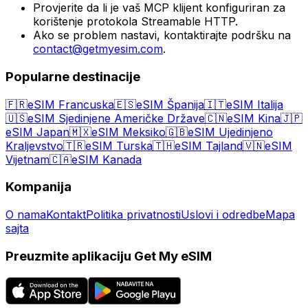
Provjerite da li je vaš MCP klijent konfiguriran za
korištenje protokola Streamable HTTP.
Ako se problem nastavi, kontaktirajte podršku na
contact@getmyesim.com
.
Popularne destinacije
🇫🇷
eSIM Francuska
🇪🇸
eSIM Španija
🇮🇹
eSIM Italija
🇺🇸
eSIM Sjedinjene Američke Države
🇨🇳
eSIM Kina
🇯🇵
eSIM Japan
🇲🇽
eSIM Meksiko
🇬🇧
eSIM Ujedinjeno
Kraljevstvo
🇹🇷
eSIM Turska
🇹🇭
eSIM Tajland
🇻🇳
eSIM
Vijetnam
🇨🇦
eSIM Kanada
Kompanija
O nama
Kontakt
Politika privatnosti
Uslovi i odredbe
Mapa
sajta
Preuzmite aplikaciju Get My eSIM