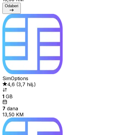
Odaberi
SimOptions
4,6
(
3,7 hilj.
)
1
GB
7
dana
13,50 KM