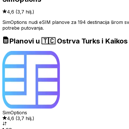
4,6
(
3,7 hilj.
)
SimOptions nudi eSIM planove za 194 destinacija širom svij
potrebe putovanja.
Planovi u 🇹🇨 Ostrva Turks i Kaikos
SimOptions
4,6
(
3,7 hilj.
)