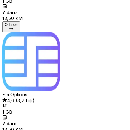
1
GB
7
dana
13,50 KM
Odaberi
SimOptions
4,6
(
3,7 hilj.
)
1
GB
7
dana
13,50 KM