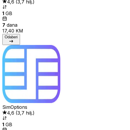
4,6
(
3,7 hilj.
)
1
GB
7
dana
17,40 KM
Odaberi
SimOptions
4,6
(
3,7 hilj.
)
1
GB