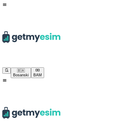
🇧🇦
Bosanski
BAM