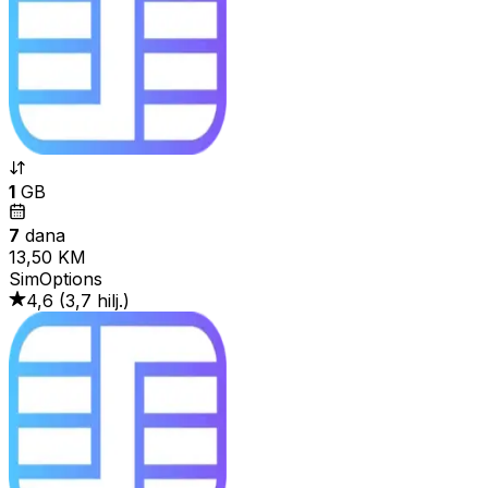
1
GB
7
dana
13,50 KM
SimOptions
4,6
(
3,7 hilj.
)