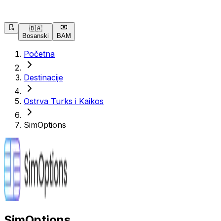
🇧🇦
Bosanski
BAM
Početna
Destinacije
Ostrva Turks i Kaikos
SimOptions
SimOptions