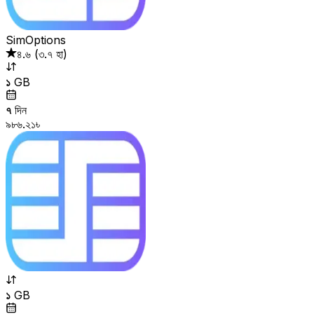
SimOptions
৪.৬
(
৩.৭ হা
)
১
GB
৭
দিন
৯৮৬.২১৳
১
GB