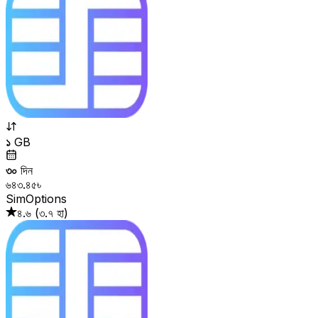
১
GB
৩০
দিন
৬৪৩.৪৫৳
SimOptions
৪.৬
(
৩.৭ হা
)