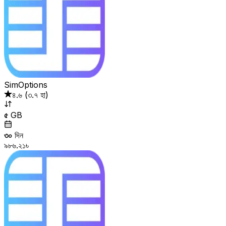
SimOptions
৪.৬
(
৩.৭ হা
)
৫
GB
৩০
দিন
৯৮৬.২১৳