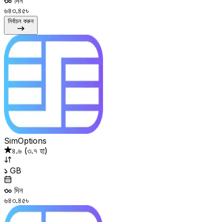
৩০
দিন
৬৪৩.৪৫৳
নির্বাচন করুন
SimOptions
৪.৬
(
৩.৭ হা
)
১
GB
৩০
দিন
৬৪৩.৪৫৳