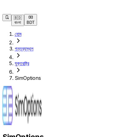
🇧🇩
বাংলা
BDT
হোম
গন্তব্যস্থল
যুক্তরাষ্ট্র
SimOptions
SimOptions