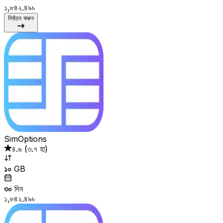
১,৮৪২.৪৯৳
নির্বাচন করুন
SimOptions
৪.৬
(
৩.৭ হা
)
১০
GB
৩০
দিন
১,৮৪২.৪৯৳