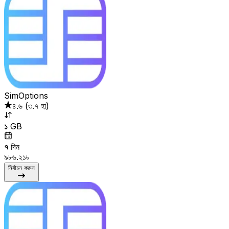
SimOptions
৪.৬
(
৩.৭ হা
)
১
GB
৭
দিন
৯৮৬.২১৳
নির্বাচন করুন