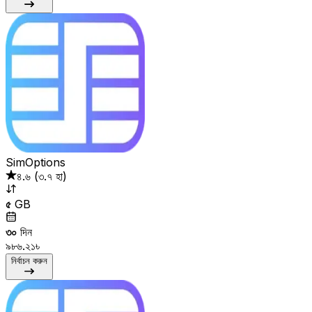
SimOptions
৪.৬
(
৩.৭ হা
)
৫
GB
৩০
দিন
৯৮৬.২১৳
নির্বাচন করুন