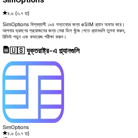
৪.৬
(
৩.৭ হা
)
SimOptions বিশ্বব্যাপী ১৯৪ গন্তব্যের জন্য eSIM প্ল্যান অফার করে।
আপনার ভ্রমণের প্রয়োজনের জন্য সেরা ডিল খুঁজে পেতে প্ল্যানগুলি তুলনা করুন,
রিভিউ পড়ুন এবং কভারেজ পরীক্ষা করুন।
🇺🇸 যুক্তরাষ্ট্র-এ প্ল্যানগুলি
SimOptions
৪.৬
(
৩.৭ হা
)