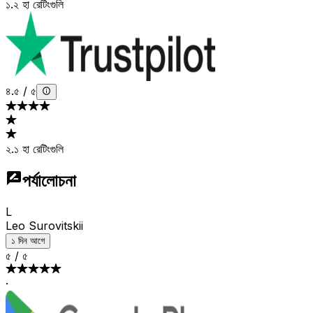
১.২ হা রেটিংগুলি
৪.৫
/
৫
২.১ হা রেটিংগুলি
পর্যালোচনা
L
Leo Surovitskii
১ দিন আগে
৫
/
৫
·