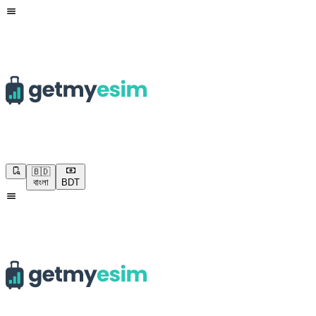
🇧🇩
বাংলা
BDT