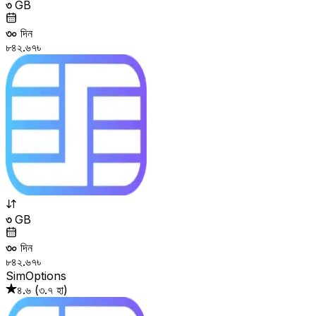
৩
GB
৩০
দিন
৮৪২.৬৭৳
৩
GB
৩০
দিন
৮৪২.৬৭৳
SimOptions
৪.৬
(
৩.৭ হা
)