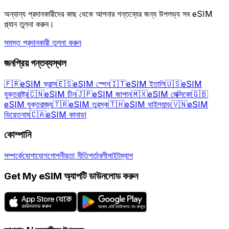
অন্যান্য প্রদানকারীদের কাছ থেকে আপনার গন্তব্যের জন্য উপলভ্য সব eSIM
প্ল্যান তুলনা করুন।
সমস্ত প্রদানকারী তুলনা করুন
জনপ্রিয় গন্তব্যস্থল
🇫🇷
eSIM ফ্রান্স
🇪🇸
eSIM স্পেন
🇮🇹
eSIM ইতালি
🇺🇸
eSIM
যুক্তরাষ্ট্র
🇨🇳
eSIM চীন
🇯🇵
eSIM জাপান
🇲🇽
eSIM মেক্সিকো
🇬🇧
eSIM যুক্তরাজ্য
🇹🇷
eSIM তুরস্ক
🇹🇭
eSIM থাইল্যান্ড
🇻🇳
eSIM
ভিয়েতনাম
🇨🇦
eSIM কানাডা
কোম্পানি
সম্পর্কে
যোগাযোগ
গোপনীয়তা নীতি
শর্তাবলী
সাইটম্যাপ
Get My eSIM অ্যাপটি ডাউনলোড করুন