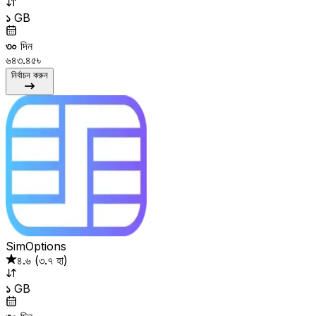
১
GB
৩০
দিন
৬৪৩.৪৫৳
নির্বাচন করুন
SimOptions
৪.৬
(
৩.৭ হা
)
১
GB