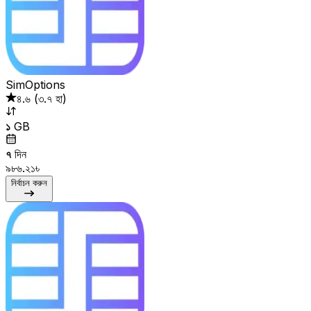
SimOptions
৪.৬
(
৩.৭ হা
)
১
GB
৭
দিন
৯৮৬.২১৳
নির্বাচন করুন