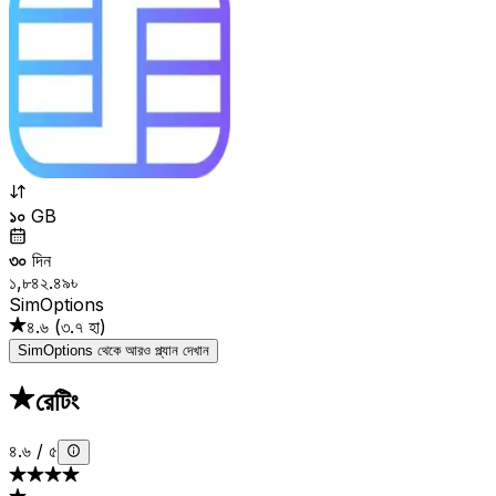
১০
GB
৩০
দিন
১,৮৪২.৪৯৳
SimOptions
৪.৬
(
৩.৭ হা
)
SimOptions থেকে আরও প্ল্যান দেখান
রেটিং
৪.৬
/
৫