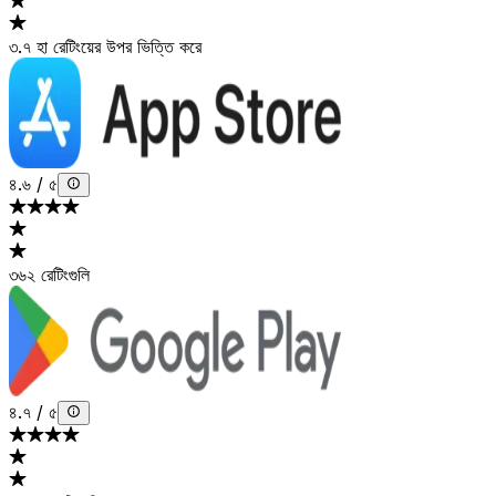
৩.৭ হা রেটিংয়ের উপর ভিত্তি করে
৪.৬
/
৫
৩৬২ রেটিংগুলি
৪.৭
/
৫