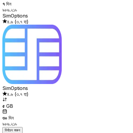
৭
দিন
৯৮৬.২১৳
SimOptions
৪.৬
(
৩.৭ হা
)
SimOptions
৪.৬
(
৩.৭ হা
)
৫
GB
৩০
দিন
৯৮৬.২১৳
নির্বাচন করুন