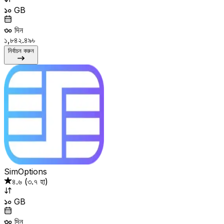
১০
GB
৩০
দিন
১,৮৪২.৪৯৳
নির্বাচন করুন
SimOptions
৪.৬
(
৩.৭ হা
)
১০
GB
৩০
দিন