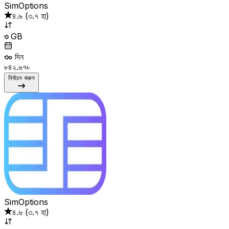
SimOptions
৪.৬
(
৩.৭ হা
)
৩
GB
৩০
দিন
৮৪২.৬৭৳
নির্বাচন করুন
SimOptions
৪.৬
(
৩.৭ হা
)