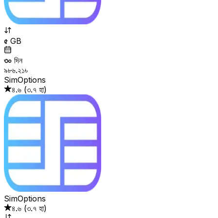
৫
GB
৩০
দিন
৯৮৬.২১৳
SimOptions
৪.৬
(
৩.৭ হা
)
SimOptions
৪.৬
(
৩.৭ হা
)