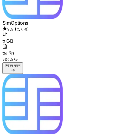
SimOptions
৪.৬
(
৩.৭ হা
)
৩
GB
৩০
দিন
৮৪২.৬৭৳
নির্বাচন করুন