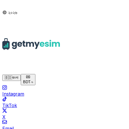
© ২০২৬
🇧🇩
বাংলা
BDT
·
৳
Instagram
TikTok
X
Email