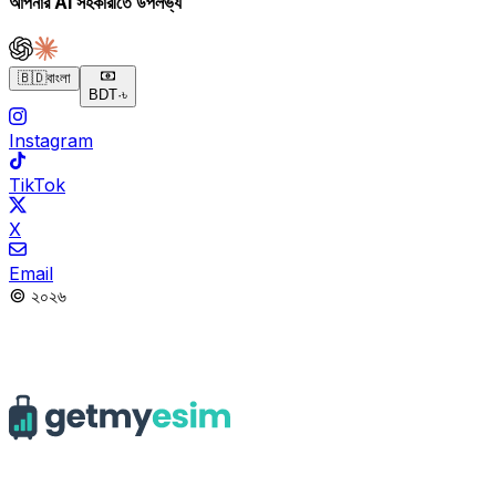
আপনার AI সহকারীতে উপলভ্য
🇧🇩
বাংলা
BDT
·
৳
Instagram
TikTok
X
Email
© ২০২৬