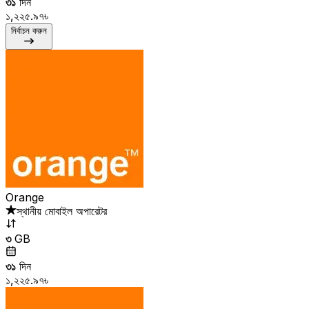
৩১
দিন
১,২২৫.৯৭৳
নির্বাচন করুন
Orange
স্থানীয় মোবাইল অপারেটর
৩
GB
৩১
দিন
১,২২৫.৯৭৳