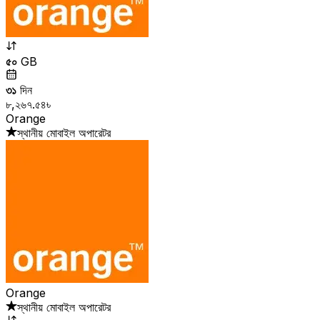
৫০
GB
৩১
দিন
৮,২৬৭.৫৪৳
Orange
স্থানীয় মোবাইল অপারেটর
Orange
স্থানীয় মোবাইল অপারেটর