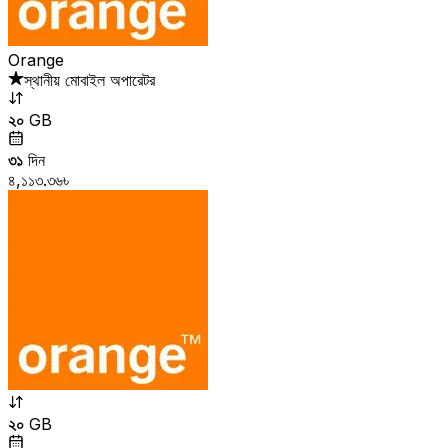
Orange
স্থানীয় মোবাইল অপারেটর
২০
GB
৩১
দিন
৪,১১৩.৩৬৳
২০
GB