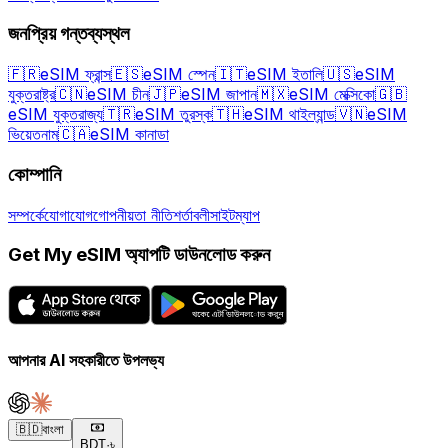
জনপ্রিয় গন্তব্যস্থল
🇫🇷
eSIM ফ্রান্স
🇪🇸
eSIM স্পেন
🇮🇹
eSIM ইতালি
🇺🇸
eSIM
যুক্তরাষ্ট্র
🇨🇳
eSIM চীন
🇯🇵
eSIM জাপান
🇲🇽
eSIM মেক্সিকো
🇬🇧
eSIM যুক্তরাজ্য
🇹🇷
eSIM তুরস্ক
🇹🇭
eSIM থাইল্যান্ড
🇻🇳
eSIM
ভিয়েতনাম
🇨🇦
eSIM কানাডা
কোম্পানি
সম্পর্কে
যোগাযোগ
গোপনীয়তা নীতি
শর্তাবলী
সাইটম্যাপ
Get My eSIM অ্যাপটি ডাউনলোড করুন
আপনার AI সহকারীতে উপলভ্য
🇧🇩
বাংলা
BDT
·
৳