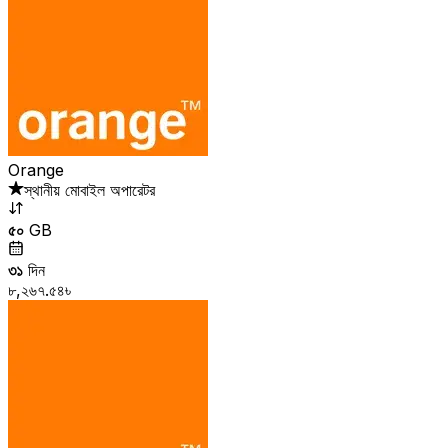
Orange
স্থানীয় মোবাইল অপারেটর
৫০
GB
৩১
দিন
৮,২৬৭.৫৪৳