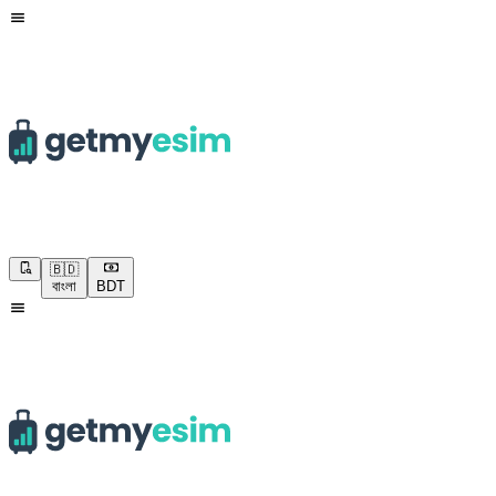
🇧🇩
বাংলা
BDT