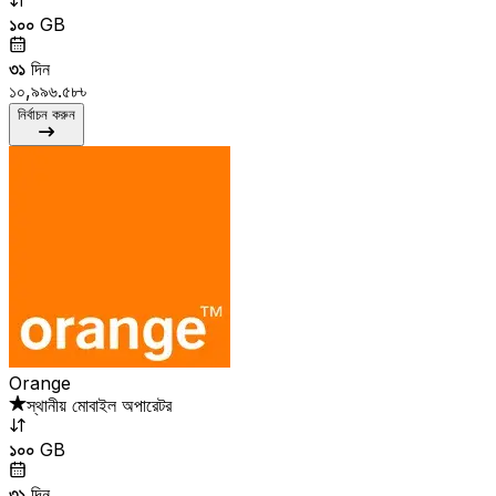
১০০
GB
৩১
দিন
১০,৯৯৬.৫৮৳
নির্বাচন করুন
Orange
স্থানীয় মোবাইল অপারেটর
১০০
GB
৩১
দিন