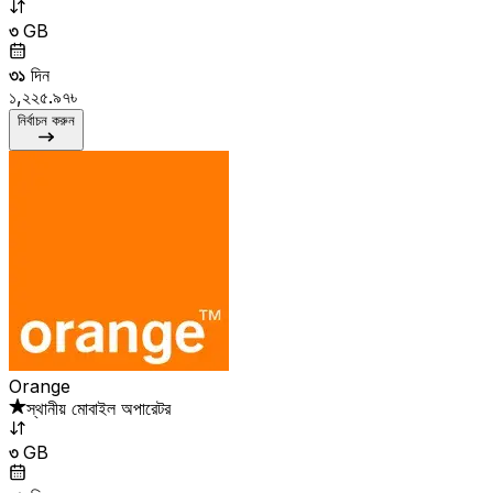
৩
GB
৩১
দিন
১,২২৫.৯৭৳
নির্বাচন করুন
Orange
স্থানীয় মোবাইল অপারেটর
৩
GB