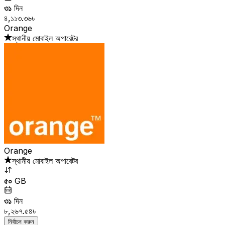
৩১
দিন
৪,১১৩.৩৬৳
Orange
স্থানীয় মোবাইল অপারেটর
Orange
স্থানীয় মোবাইল অপারেটর
৫০
GB
৩১
দিন
৮,২৬৭.৫৪৳
নির্বাচন করুন