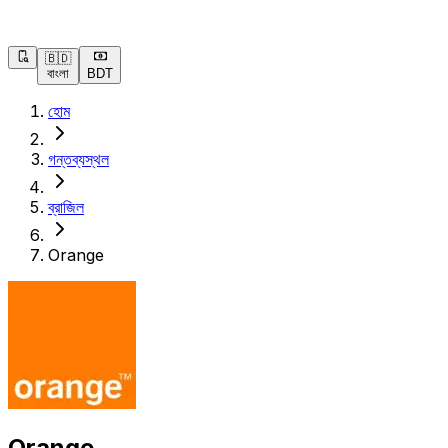
🇧🇩
বাংলা
BDT
হোম
গন্তব্যস্থল
ব্রাজিল
Orange
Orange