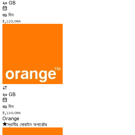
২০
GB
৩১
দিন
৪,১১৩.৩৬৳
২০
GB
৩১
দিন
৪,১১৩.৩৬৳
Orange
স্থানীয় মোবাইল অপারেটর