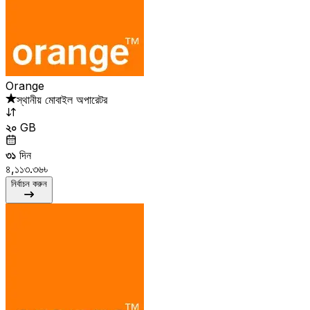
Orange
স্থানীয় মোবাইল অপারেটর
২০
GB
৩১
দিন
৪,১১৩.৩৬৳
নির্বাচন করুন