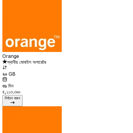
Orange
স্থানীয় মোবাইল অপারেটর
২০
GB
৩১
দিন
৪,১১৩.৩৬৳
নির্বাচন করুন