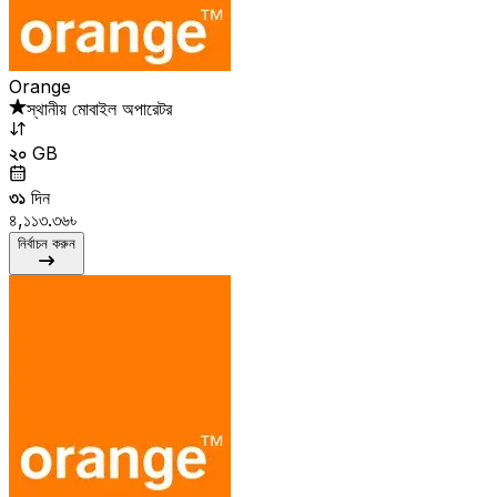
Orange
স্থানীয় মোবাইল অপারেটর
২০
GB
৩১
দিন
৪,১১৩.৩৬৳
নির্বাচন করুন