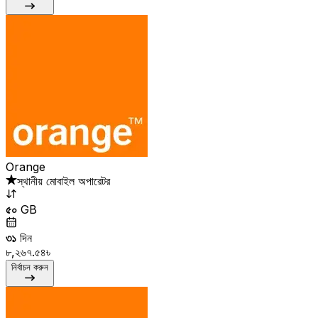
Orange
স্থানীয় মোবাইল অপারেটর
৫০
GB
৩১
দিন
৮,২৬৭.৫৪৳
নির্বাচন করুন