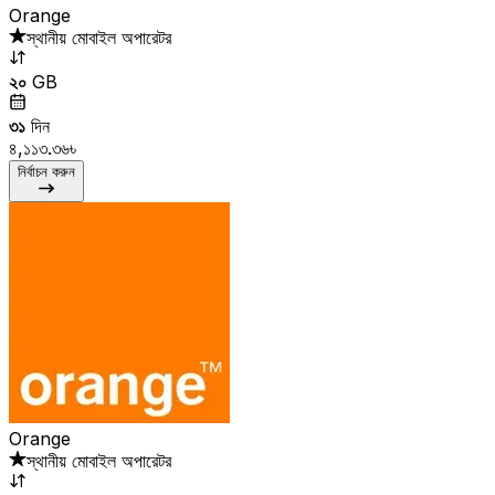
Orange
স্থানীয় মোবাইল অপারেটর
২০
GB
৩১
দিন
৪,১১৩.৩৬৳
নির্বাচন করুন
Orange
স্থানীয় মোবাইল অপারেটর