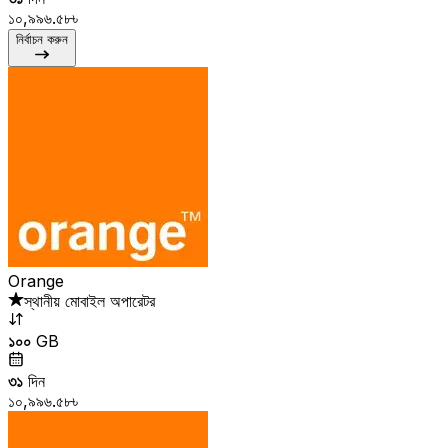
১০,৯৯৬.৫৮৳
নির্বাচন করুন
Orange
স্থানীয় মোবাইল অপারেটর
১০০
GB
৩১
দিন
১০,৯৯৬.৫৮৳