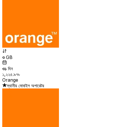
৩
GB
৩১
দিন
১,২২৫.৯৭৳
Orange
স্থানীয় মোবাইল অপারেটর