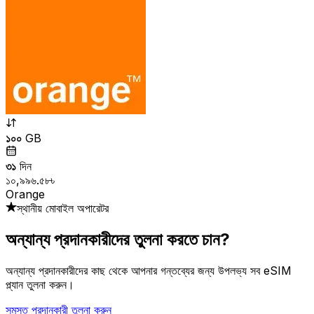
১০০
GB
৩১
দিন
১০,৯৯৬.৫৮৳
Orange
স্থানীয় মোবাইল অপারেটর
অন্যান্য প্রদানকারীদের তুলনা করতে চান?
অন্যান্য প্রদানকারীদের কাছ থেকে আপনার গন্তব্যের জন্য উপলভ্য সব eSIM
প্ল্যান তুলনা করুন।
সমস্ত প্রদানকারী তুলনা করুন