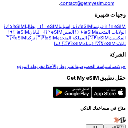
.
contact@getmyesim.com
وجهات شهيرة
eSIM فرنسا
🇫🇷
eSIM إسبانيا
🇪🇸
eSIM إيطاليا
🇮🇹
eSIM
🇺🇸
الولايات المتحدة
eSIM الصين
🇨🇳
eSIM اليابان
🇯🇵
eSIM
🇲🇽
المكسيك
eSIM المملكة المتحدة
🇬🇧
eSIM تركيا
🇹🇷
eSIM
🇹🇭
تايلاند
eSIM فيتنام
🇻🇳
eSIM كندا
🇨🇦
الشركة
حول
اتصال
سياسة الخصوصية
الشروط والأحكام
خريطة الموقع
حمّل تطبيق Get My eSIM
متاح في مساعدك الذكي
🇦🇪
العربية