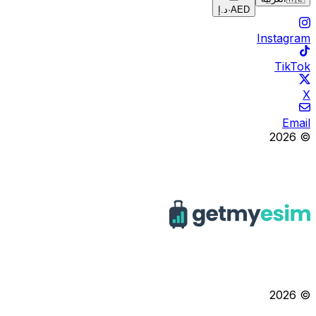
AED
·
د.إ
Instagram
TikTok
X
Email
© 2026
© 2026