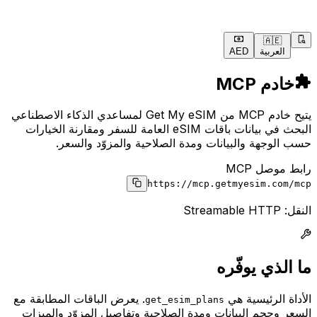
🇦🇪
العربية
AED
خادم MCP
يتيح خادم MCP من Get My eSIM لمساعدي الذكاء الاصطناعي
البحث في بيانات باقات eSIM العامة للسفر ومقارنة الخيارات
حسب الوجهة والبيانات ومدة الصلاحية والمزوّد والسعر.
رابط موصل MCP
https://mcp.getmyesim.com/mcp
النقل: Streamable HTTP
ما الذي يوفّره
الأداة الرئيسية هي
.
يعرض الباقات المطابقة مع
get_esim_plans
السعر وحجم البيانات ومدة الصلاحية وتفاصيل المزوّد والميزات